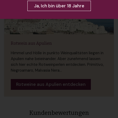
Ja, Ich bin über 18 Jahre
Rotwein aus Apulien
Himmel und Hölle in punkto Weinqualitäten liegen in
Apulien nahe beieinander. Aber zunehmend lassen
sich hier echte Rotweinperlen entdecken. Primitivo,
Negroamaro, Malvasia Nera...
Rotweine aus Apulien entdecken
Kundenbewertungen