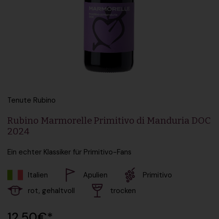
Tenute Rubino
Rubino Marmorelle Primitivo di Manduria DOC
2024
Ein echter Klassiker für Primitivo-Fans
Italien
Apulien
Primitivo
rot, gehaltvoll
trocken
Regulärer Preis
12,50€*