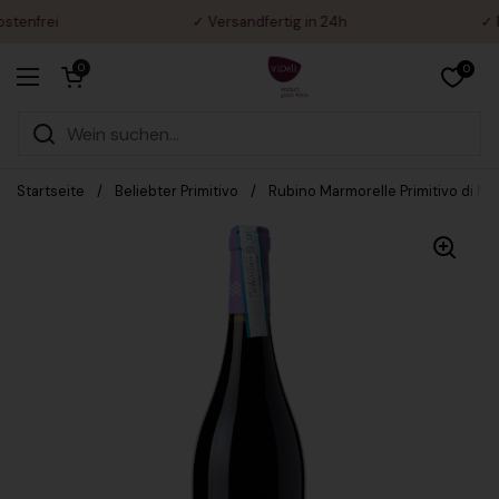
Zum Inhalt springen
tenfrei
✓ Versandfertig in 24h
✓ Ra
Warenkorb öffnen
0
0
Menü öffnen
Startseite
/
Beliebter Primitivo
/
Rubino Marmorelle Primitivo di M