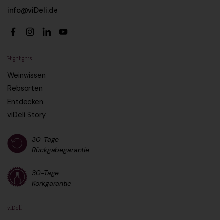
info@viDeli.de
Facebook
Instagram
LinkedIn
YouTube
Highlights
Weinwissen
Rebsorten
Entdecken
viDeli Story
30-Tage
Rückgabegarantie
30-Tage
Korkgarantie
viDeli