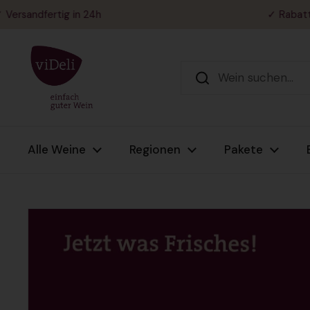
Zum Inhalt springen
rtig in 24h
✓ Rabatt: 3% ab 
Alle Weine
Regionen
Pakete