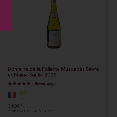
Domaine de la Foliette Muscadet Sèvre
et Maine Sur lie 2025
4 Bewertungen
Regulärer Preis
9,50€*
Inhalt: 0.75 Liter (12,67€ / 1 Liter)