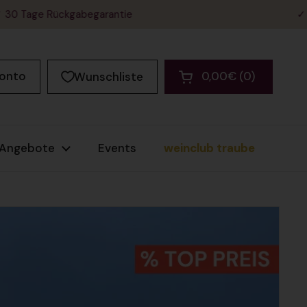
Rückgabegarantie
✓ Weinberat
Konto
0,00€
0
Wunschliste
Warenkorb öffnen
Warenkorb Gesamt
im Warenkorb
Angebote
Events
weinclub traube