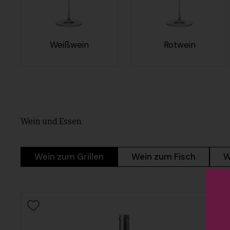
Weißwein
Rotwein
Wein und Essen
Wein zum Grillen
Wein zum Fisch
W