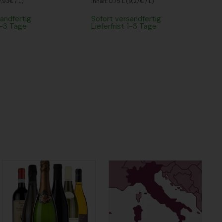
7,93€ / L)
Inhalt: 0.75 L (9,27€ / L)
andfertig
Sofort versandfertig
 1-3 Tage
Lieferfrist 1-3 Tage