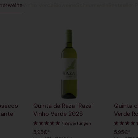
erweine
Vinho Verde
Bioweine
Schaumwein
Bestseller 
rosecco
Quinta da Raza "Raza"
Quinta d
zante
Vinho Verde 2025
Verde R
7 Bewertungen
5,95€*
5,95€*