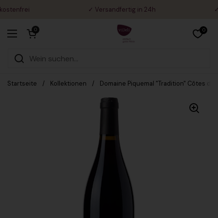
Zum Inhalt springen
tenfrei
✓ Versandfertig in 24h
✓ R
Warenkorb öffnen
0
0
Menü öffnen
Startseite
/
Kollektionen
/
Domaine Piquemal "Tradition" Côtes du 