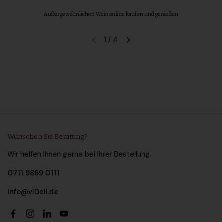
Außergewöhnlichen Wein online kaufen und genießen
1
/
4
Vorherige Folie
Nächste Folie
Wünschen Sie Beratung?
Wir helfen Ihnen gerne bei Ihrer Bestellung.
0711 9869 0111
info@viDeli.de
Facebook
Instagram
LinkedIn
YouTube