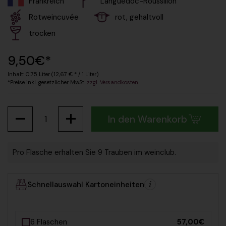
Frankreich
Languedoc-Roussillon
Rotweincuvée
rot, gehaltvoll
trocken
Regulärer Preis
9,50€*
Inhalt: 0.75 Liter (12,67 € * / 1 Liter)
*Preise inkl. gesetzlicher MwSt.
zzgl. Versandkosten
Anzahl
In den Warenkorb
Pro Flasche erhalten Sie 9 Trauben im weinclub.
Schnellauswahl Kartoneinheiten
6 Flaschen
57,00€