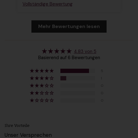
Vollständige Bewertung
Vo
Mehr Bewertungen lesen
4.83 von 5
Basierend auf 6 Bewertungen
5
1
0
0
0
Ihre Vorteile
Unser Versprechen