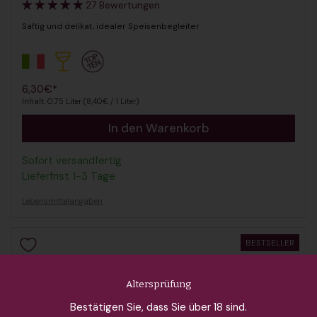
27 Bewertungen
Saftig und delikat, idealer Speisenbegleiter
Regulärer Preis
6,30€*
Inhalt: 0.75 Liter (8,40€ / 1 Liter)
In den Warenkorb
Sofort versandfertig
Lieferfrist 1-3 Tage
Lebensmittelangaben
BESTSELLER
Altersprüfung
Bestätigen Sie, dass Sie über 18 sind.