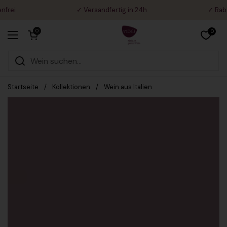
Zum Inhalt springen
✓ Versandfertig in 24h
✓ Rabatt: 3
Warenkorb öffnen
0
0
Menü öffnen
Startseite
/
Kollektionen
/
Wein aus Italien