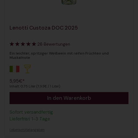
Lenotti Custoza DOC 2025
26 Bewertungen
Ein leichter, spritziger Weißwein mit reifen Früchten und
Muskatnote
Regulärer Preis
5,95€*
Inhalt: 0.75 Liter (7,93€ / 1 Liter)
In den Warenkorb
Sofort versandfertig
Lieferfrist 1-3 Tage
Lebensmittelangaben