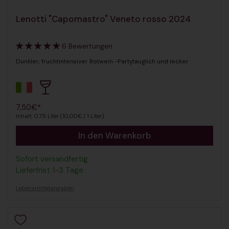
Lenotti "Capomastro" Veneto rosso 2024
6 Bewertungen
Dunkler, fruchtintensiver Rotwein -Partytauglich und lecker
Regulärer Preis
7,50€*
Inhalt: 0.75 Liter (10,00€ / 1 Liter)
In den Warenkorb
Sofort versandfertig
Lieferfrist 1-3 Tage
Lebensmittelangaben