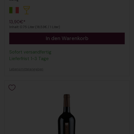
Regulärer Preis
13,90€*
Inhalt: 0.75 Liter (18,53€ / 1 Liter)
In den Warenkorb
Sofort versandfertig
Lieferfrist 1-3 Tage
Lebensmittelangaben