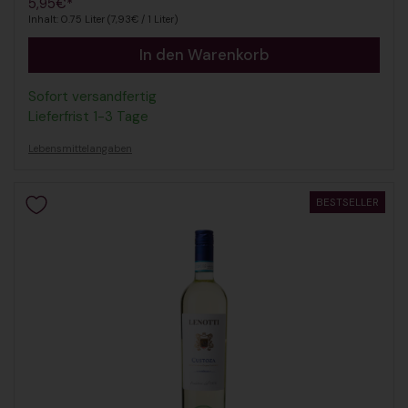
Regulärer Preis
5,95€*
Inhalt: 0.75 Liter (7,93€ / 1 Liter)
In den Warenkorb
Sofort versandfertig
Lieferfrist 1-3 Tage
Lebensmittelangaben
BESTSELLER