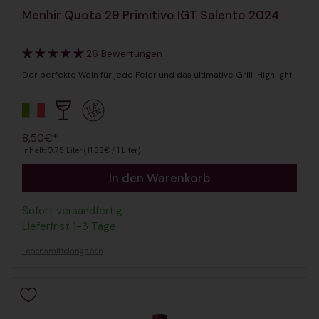
Menhir Quota 29 Primitivo IGT Salento 2024
26 Bewertungen
Der perfekte Wein für jede Feier und das ultimative Grill-Highlight
Regulärer Preis
8,50€*
Inhalt: 0.75 Liter (11,33€ / 1 Liter)
In den Warenkorb
Sofort versandfertig
Lieferfrist 1-3 Tage
Lebensmittelangaben