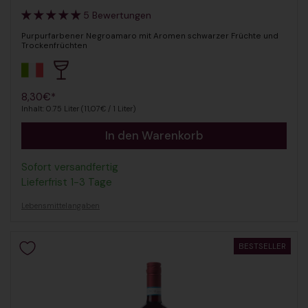
5 Bewertungen
Purpurfarbener Negroamaro mit Aromen schwarzer Früchte und
Trockenfrüchten
Regulärer Preis
8,30€*
Inhalt: 0.75 Liter (11,07€ / 1 Liter)
In den Warenkorb
Sofort versandfertig
Lieferfrist 1-3 Tage
Lebensmittelangaben
BESTSELLER