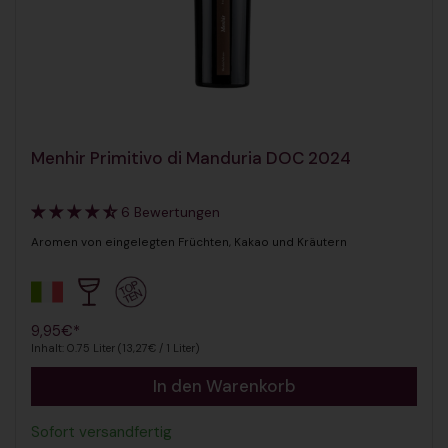
Menhir Primitivo di Manduria DOC 2024
6 Bewertungen
Aromen von eingelegten Früchten, Kakao und Kräutern
Regulärer Preis
9,95€*
Inhalt: 0.75 Liter (13,27€ / 1 Liter)
In den Warenkorb
Sofort versandfertig