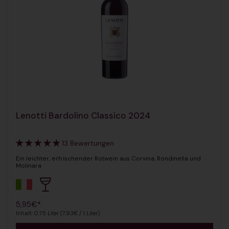
Lenotti Bardolino Classico 2024
13 Bewertungen
Ein leichter, erfrischender Rotwein aus Corvina, Rondinella und
Molinara
Regulärer Preis
5,95€*
Inhalt: 0.75 Liter (7,93€ / 1 Liter)