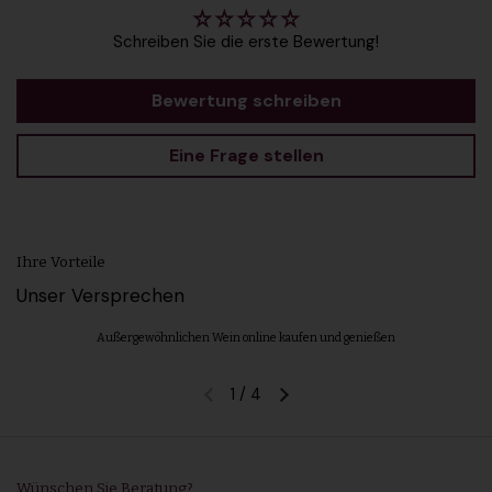
Schreiben Sie die erste Bewertung!
Bewertung schreiben
Eine Frage stellen
Ihre Vorteile
Unser Versprechen
Außergewöhnlichen Wein online kaufen und genießen
1
/
4
Vorherige Folie
Nächste Folie
Wünschen Sie Beratung?