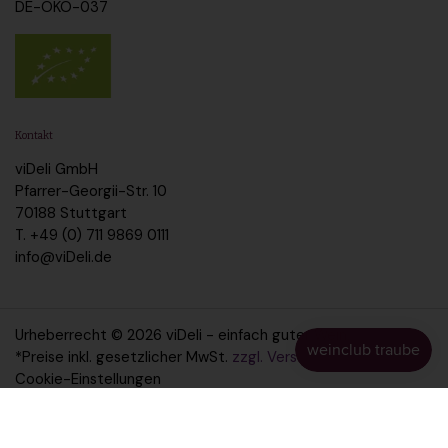
DE-ÖKO-037
Kontakt
viDeli GmbH
Pfarrer-Georgii-Str. 10
70188 Stuttgart
T. +49 (0) 711 9869 0111
info@viDeli.de
Urheberrecht © 2026
viDeli - einfach guter Wein
.
*Preise inkl. gesetzlicher MwSt.
zzgl. Versandkosten
Cookie-Einstellungen