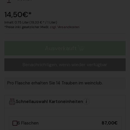
Regulärer Preis
14,50€*
Inhalt: 0.75 Liter (19,33 € * / 1 Liter)
*Preise inkl. gesetzlicher MwSt.
zzgl. Versandkosten
Ausverkauft
Benachrichtigen, wenn wieder verfügbar
Pro Flasche erhalten Sie 14 Trauben im weinclub.
Schnellauswahl Kartoneinheiten
6 Flaschen
87,00€