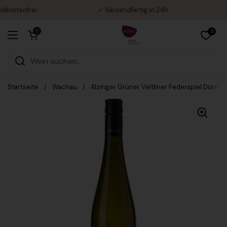
Zum Inhalt springen
ostenfrei
✓ Versandfertig in 24h
✓
Warenkorb öffnen
0
0
Menü öffnen
Startseite
/
Wachau
/
Alzinger Grüner Veltliner Federspiel Dürnst