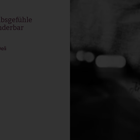
ubsgefühle
underbar
eli