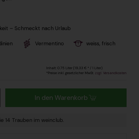
gkeit – Schmeckt nach Urlaub
dinien
Vermentino
weiss, frisch
s
Inhalt: 0.75 Liter (19,33 € * / 1 Liter)
*Preise inkl. gesetzlicher MwSt.
zzgl. Versandkosten
In den Warenkorb
ie 14 Trauben im weinclub.