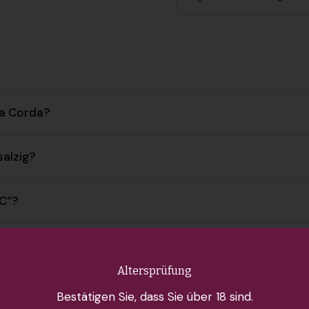
la Corda?
alzig?
C“?
-Wein?
Altersprüfung
da Vermentino?
Bestätigen Sie, dass Sie über 18 sind.