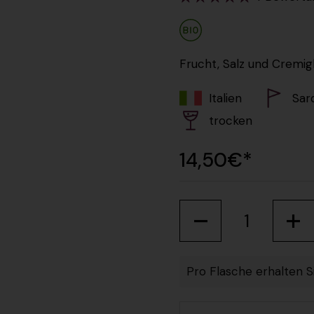
Frucht, Salz und Cremi
Italien
Sar
trocken
Regulärer Prei
14,50€*
Anzahl
Pro Flasche erhalten S