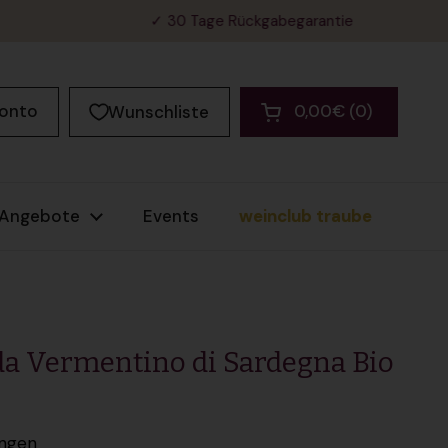
✓ 30 Tage Rückgabegarantie
Konto
0,00€
0
Wunschliste
Warenkorb öffnen
Warenkorb Gesamt
im Warenkorb
Angebote
Events
weinclub traube
da Vermentino di Sardegna Bio
ngen