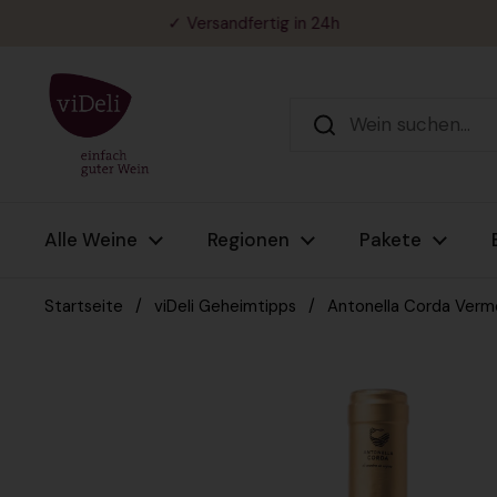
Zum Inhalt springen
✓ Versandfertig in 24h
Alle Weine
Regionen
Pakete
Startseite
/
viDeli Geheimtipps
/
Antonella Corda Verme